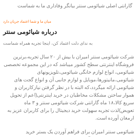
گارانتی اصلی شیائومی سنتر بیانگر وفاداری ما به شماست
میان ما و شما اعتماد جریان دارد
درباره شیائومی سنتر
به ندای دلت اعتماد کن، اینجا تجریه همراه شماست
شرکت شیائومی سنتر امیران با بیش از ۲۰ سال تجربه،برترین
فروشگاه اینترنتی سطح کشور میباشد که در این مجموعه تخصصی
شیائومی، انواع لوازم خانگی شیائومی،تلویزیونهای
شیائومی،مانیتورها،موبایل و لوازم جانبی آن و انواع گجت های
شیائومی ارائه میگردد،که البته با در نظر گرفتن نیازکاربران و
هموار ساختن مشکلات مخاطبان در خرید اینترنتی(اعم از تحویل
سریع کالا،۱۸ ماه گارانتی شرکت شیائومی سنتر و ۳ ماه
تعویض)لذت تجربه سهولت خرید دیجیتال را برای کاربران عزیز به
ارمغان آورده است.
شیائومی سنتر امیران برای فراهم آوردن یک بستر خرید