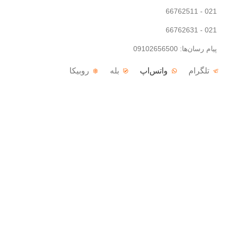
021 - 66762511
021 - 66762631
پیام رسان‌ها: 09102656500
تلگرام
واتس‌اپ
بله
روبیکا