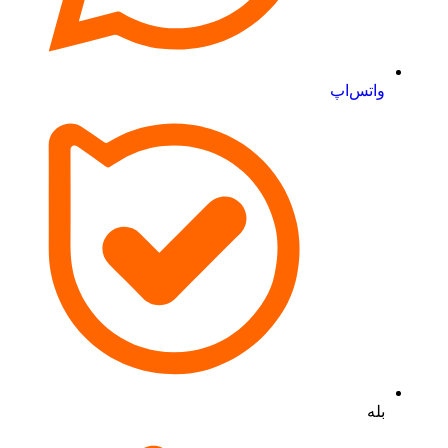
واتس‌اپ
بله