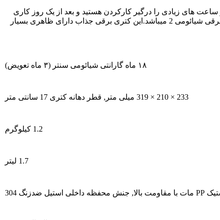
ساعت های زیادی را درگیر کارکردن هستید و بعد از یک روز کاری
طولانی تنها یک لیوان چای گرم حال شما را خوب میکند در این مواقع تنها دستگاهی که میتواند برای شما به سرعت یک چای آماده کند کتری برقی شیائومی 2 میباشد.این کتری برقی جذاب دارای ظاهری بسیار
۱۸ ماه گارانتی شیائومی سنتر (۳ ماه تعویض)
233 × 210 × 319 میلی متر, قطر دهانه کتری 17 سانتی متر
1.2 کیلوگرم
1.7 لیتر
ا, جنش محفظه داخلی استیل ضدزنگ 304