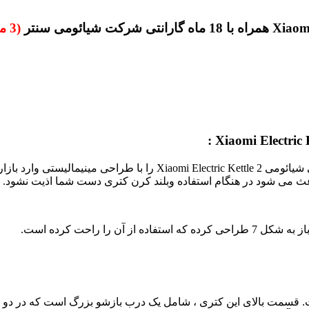
همراه با 18 ماه گارانتی شرکت شیائومی سنتر
(3 ماه تعویض)
مت بالا، ساخته شده است. قسمت بالاى این کترى ، شامل یک درب بازشو بزرگ است ک