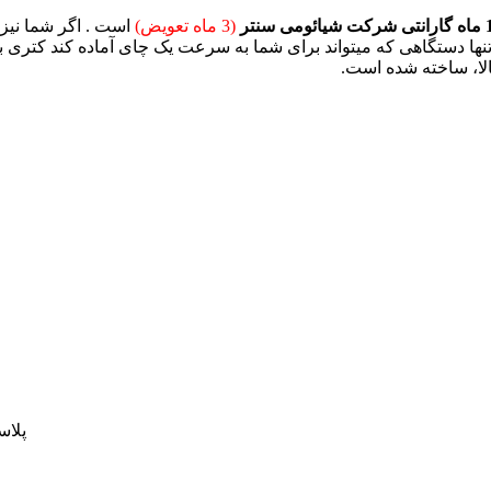
(3 ماه تعویض)
است . اگر شما نیز 
پلاستیک PP مات با مقاومت بال