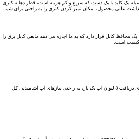
یله یک کلید با یک دست که سریع و کم هزینه است، قطر دهانه کتری
 داخل کترى یک پوشش فولاد ضد زنگ 304 وجود دارد که علاوه بر حفظ بهداشت عالی محصول، امکان تمیز کردن کترى را به راحتی برای شما
حافظ کابل قرار دارد که به ما اجازه می دهد مابقی کابل برق را
 کیفیت است.
شرکت شیائومی با ارتقاء ظرفیت 1.7 لیتر کتری برقی شیائومی Xiaomi Electric Kettle 2، موجب شده تا بدون نیاز به جوشاندن مکرر آب برای دریافت 8 لیوان آب یک بار، به راحتی نیازهای آب آشامیدنی کل