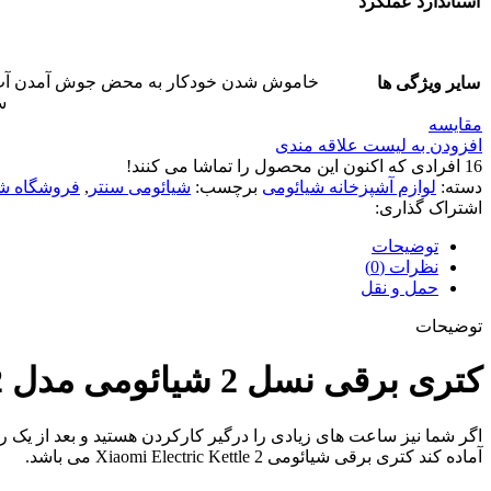
استاندارد عملکرد
خاموش شدن خودکار به محض جوش آمدن آب, دار
سایر ویژگی ها
سط
مقایسه
افزودن به لیست علاقه مندی
16
افرادی که اکنون این محصول را تماشا می کنند!
دسته:
لوازم آشپزخانه شیائومی
برچسب:
شیائومی سنتر
,
فروشگاه شی
اشتراک گذاری:
توضیحات
نظرات (0)
حمل و نقل
توضیحات
کتری برقی نسل 2 شیائومی مدل Xiaomi Electric Kettle 2
اگر شما نیز ساعت های زیادی را درگیر کارکردن هستید و بعد از یک 
آماده کند کتری برقی شیائومی Xiaomi Electric Kettle 2 می باشد.