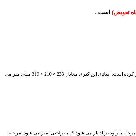
است .
کتری برقی شیائومی Xiaomi Electric Kettle 2 را با طراحی مینیمالیستی وارد بازار کرده است. ابعادی این کتری معادل 233 × 210 × 319 میلی متر می
ه در دو مرحله با زاویه زیاد باز می شود که به راحتی تمیز می شود. مرحله