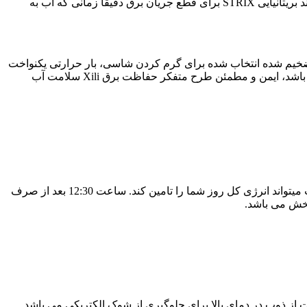
ترموستات STRIX موجود در شرکت شیائومی برای کتری برقی MJDSH04YM می تواند هزاران بار تست جوش را تحمل کند. ترموستات برند بریتانیایی STRIX برای قطع جریان برق دقیقاً زمانی که آب به
 ضخیم شده انتخاب شده برای گرم کردن شاسی، بار حرارتی یکنواخت
تر را ایجاد کرده و کاملاً جوشانده شده و نوشیدنی ایمن است. کتری برقی شیائومی Xiaomi Electric Kettle 2 دارای چهار لایه محافظ برق می باشد، ایمن و مطمئن طرح متفکر حفاظت برق Xili سلامت آب
شما در طول شبانه روز در هر ساعتی خیلی راحت میتوانید آب گرم مورد نیاز خود را آماده سازید. ساعت 7:00 صبح یک لیوان آب گرم و خوب میتواند انرژی کل روز شما را تامین کند. ساعت 12:30 بعد از صرف
 طراحی حفاظت از ذوب در دمای بالا برای جلوگیری از شوک الکتریکی می باشد.